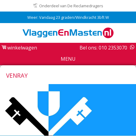
Onderdeel van De Reclamedragers
Weer: Vandaag 23 graden/Windkracht 3bft W
winkelwagen
Bel ons: 010 2353070
MENU
VENRAY