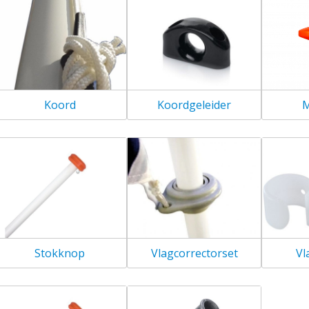
M
Koord
Koordgeleider
Stokknop
Vlagcorrectorset
Vl