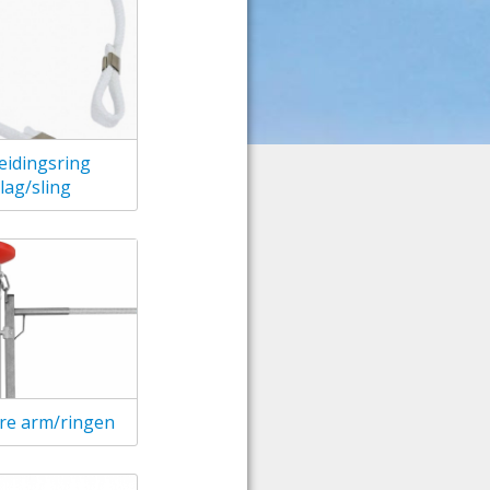
eidingsring
lag/sling
are arm/ringen