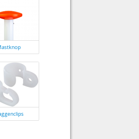
astknop
aggenclips