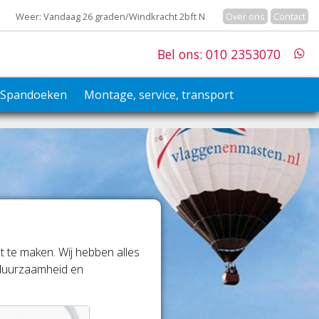
Weer: Vandaag 26 graden/Windkracht 2bft N
Over ons
Contact
Bel ons: 010 2353070
Spandoeken
Montage, service, transport
 te maken. Wij hebben alles
, duurzaamheid en