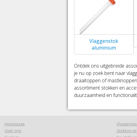
Vlaggenstok
aluminium
Ontdek ons uitgebreide asso
je nu op zoek bent naar vlag
draaitoppen of mastknoppen, 
assortiment stokken en access
duurzaamheid en functionalite
Homepage
Vlaggenma
Over ons
Stokken en