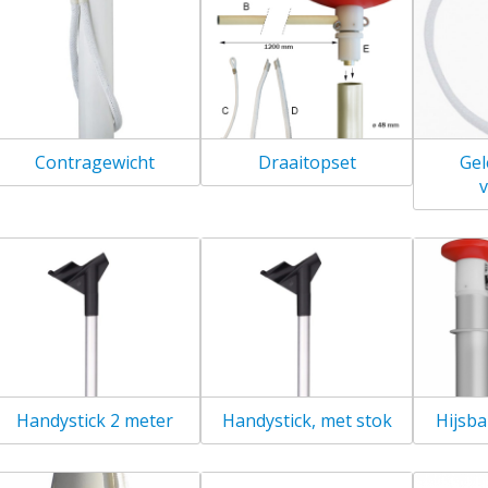
Contragewicht
Draaitopset
Gel
v
Handystick 2 meter
Handystick, met stok
Hijsb