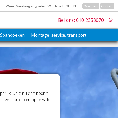
Weer: Vandaag 26 graden/Windkracht 2bft N
Over ons
Contact
Bel ons: 010 2353070
Spandoeken
Montage, service, transport
uk. Of je nu een bedrijf,
htige manier om op te vallen