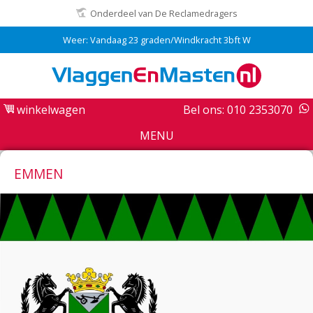
Onderdeel van De Reclamedragers
Weer: Vandaag 23 graden/Windkracht 3bft W
winkelwagen
Bel ons: 010 2353070
MENU
EMMEN