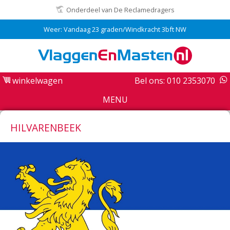
Onderdeel van De Reclamedragers
Weer: Vandaag 23 graden/Windkracht 3bft NW
winkelwagen
Bel ons: 010 2353070
MENU
HILVARENBEEK