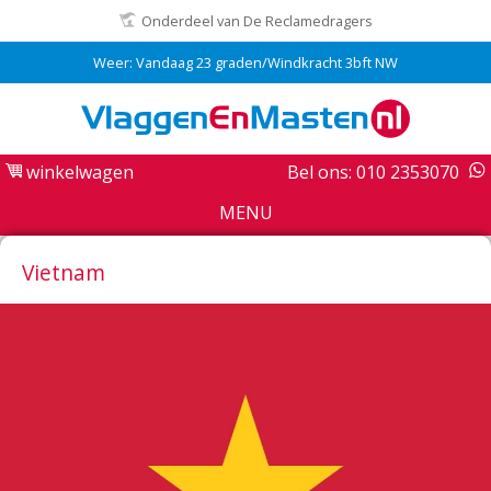
Onderdeel van De Reclamedragers
Weer: Vandaag 23 graden/Windkracht 3bft NW
winkelwagen
Bel ons: 010 2353070
MENU
Vietnam