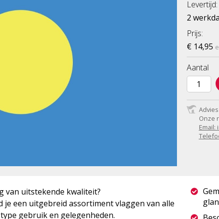
Levertijd:
2 werkd
Prijs:
€ 14,95
e
Aantal
Advies
Onze r
Email:
Telefo
Gem
 van uitstekende kwaliteit?
glan
 je een uitgebreid assortiment vlaggen van alle
r type gebruik en gelegenheden.
Besc