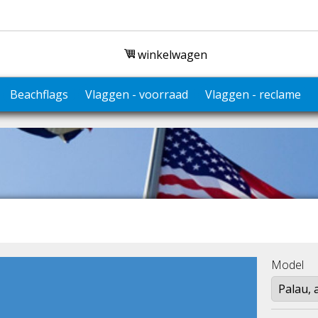
winkelwagen
Beachflags
Vlaggen - voorraad
Vlaggen - reclame
Model