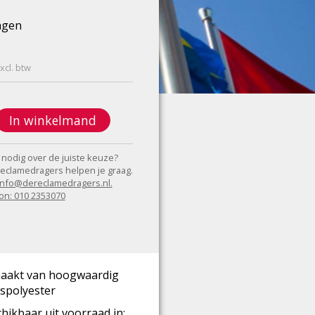
agen
xcl. btw
In winkelmand
 nodig over de juiste keuze?
eclamedragers helpen je graag.
 info@dereclamedragers.nl.
on: 010 2353070
aakt van hoogwaardig
spolyester
hikbaar uit voorraad in: