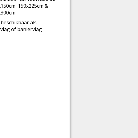
x150cm, 150x225cm &
x300cm
beschikbaar als
lvlag of baniervlag