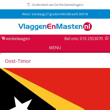
Onderdeel van De Reclamedragers
Weer: Vandaag 27 graden/Windkracht 3bft W
winkelwagen
Bel ons: 010 2353070
MENU
Oost-Timor