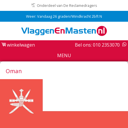
Onderdeel van De Reclamedragers
Weer: Vandaag 26 graden/Windkracht 2bft N
winkelwagen
Bel ons: 010 2353070
MENU
Oman