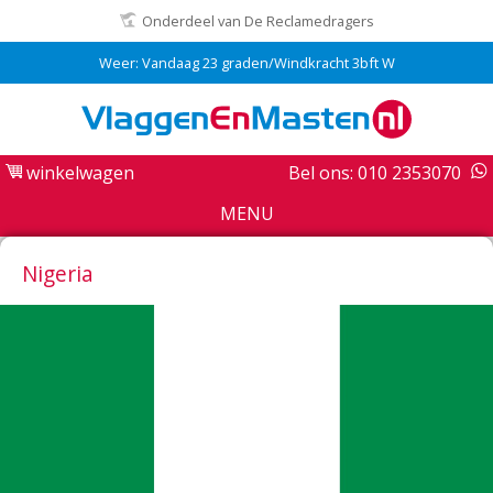
Onderdeel van De Reclamedragers
Weer: Vandaag 23 graden/Windkracht 3bft W
winkelwagen
Bel ons: 010 2353070
MENU
Nigeria