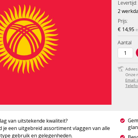
Levertijd:
2 werkd
Prijs:
€ 14,95
e
Aantal
Advies
Onze r
Email:
Telefo
Gem
lag van uitstekende kwaliteit?
glan
 je een uitgebreid assortiment vlaggen van alle
r type gebruik en gelegenheden.
Besc