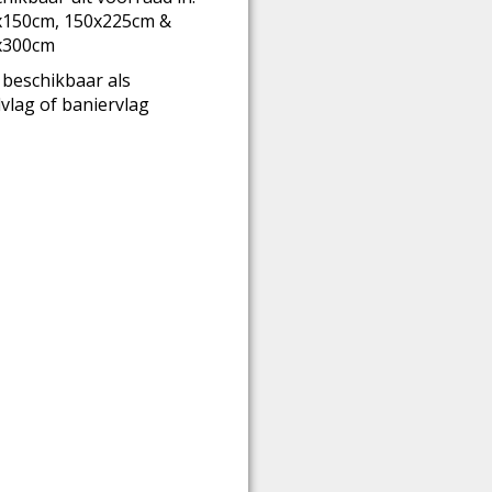
x150cm, 150x225cm &
x300cm
beschikbaar als
lvlag of baniervlag