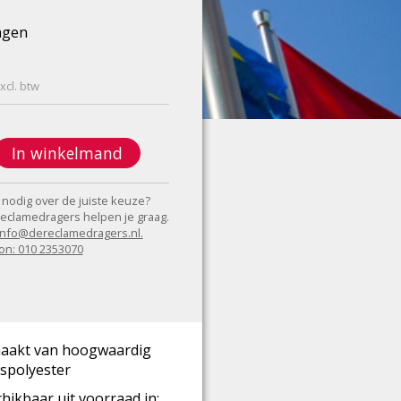
agen
xcl. btw
In winkelmand
 nodig over de juiste keuze?
eclamedragers helpen je graag.
 info@dereclamedragers.nl.
on: 010 2353070
aakt van hoogwaardig
spolyester
hikbaar uit voorraad in: