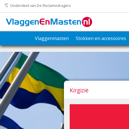
Onderdeel van De Reclamedragers
Vlaggenmasten
Stokken en accessoires
Kirgizië