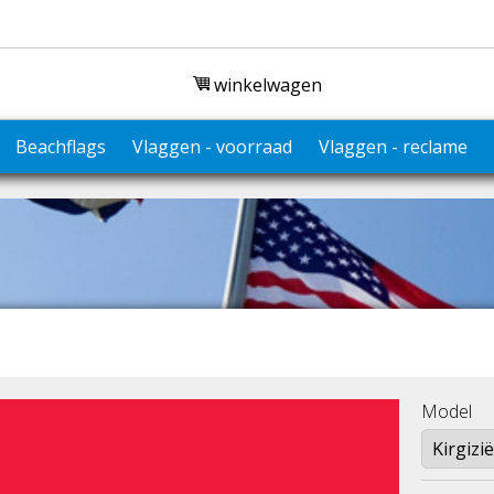
winkelwagen
Beachflags
Vlaggen - voorraad
Vlaggen - reclame
Model