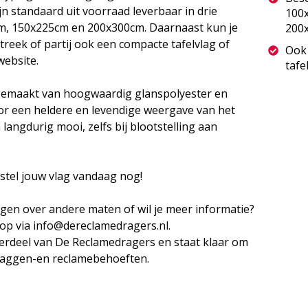
jn standaard uit voorraad leverbaar in drie
100
m, 150x225cm en 200x300cm. Daarnaast kun je
200
streek of partij ook een compacte tafelvlag of
Ook 
website.
tafe
 gemaakt van hoogwaardig glanspolyester en
or een heldere en levendige weergave van het
langdurig mooi, zelfs bij blootstelling aan
estel jouw vlag vandaag nog!
agen over andere maten of wil je meer informatie?
op via info@dereclamedragers.nl.
erdeel van De Reclamedragers en staat klaar om
vlaggen-en reclamebehoeften.