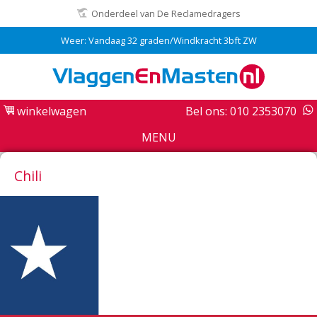
Onderdeel van De Reclamedragers
Weer: Vandaag 32 graden/Windkracht 3bft ZW
winkelwagen
Bel ons: 010 2353070
MENU
Chili