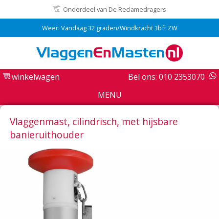
Onderdeel van De Reclamedragers
Weer: Vandaag 32 graden/Windkracht 3bft ZW
winkelwagen
Bel ons: 010 2353070
MENU
Vlaggenmast, cilindrisch, met hijsbare
banieruithouder