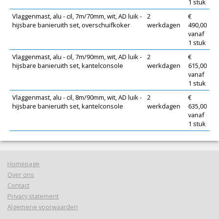
1 stuk
Vlaggenmast, alu - cil, 7m/70mm, wit, AD luik -
2
€
hijsbare banieruith set, overschuifkoker
werkdagen
490,00
vanaf
1 stuk
Vlaggenmast, alu - cil, 7m/90mm, wit, AD luik -
2
€
hijsbare banieruith set, kantelconsole
werkdagen
615,00
vanaf
1 stuk
Vlaggenmast, alu - cil, 8m/90mm, wit, AD luik -
2
€
hijsbare banieruith set, kantelconsole
werkdagen
635,00
vanaf
1 stuk
Homepage
Over ons
Contact
Privacy statement
Algemene voorwaarden