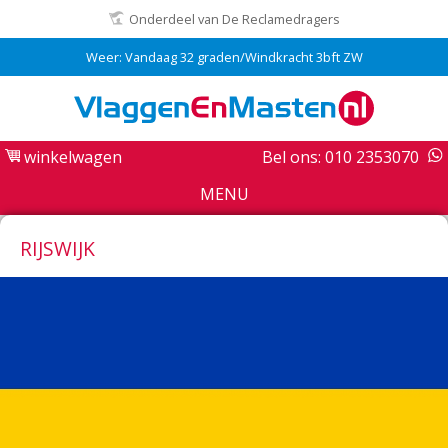
Onderdeel van De Reclamedragers
Weer: Vandaag 32 graden/Windkracht 3bft ZW
winkelwagen
Bel ons: 010 2353070
MENU
RIJSWIJK