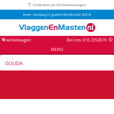
Onderdeel van De Reclamedragers
Weer: Vandaag 23 graden/Windkracht 3bft W
winkelwagen
Bel ons: 010 2353070
MENU
GOUDA