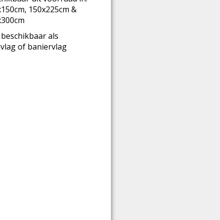
x150cm, 150x225cm &
x300cm
beschikbaar als
lvlag of baniervlag