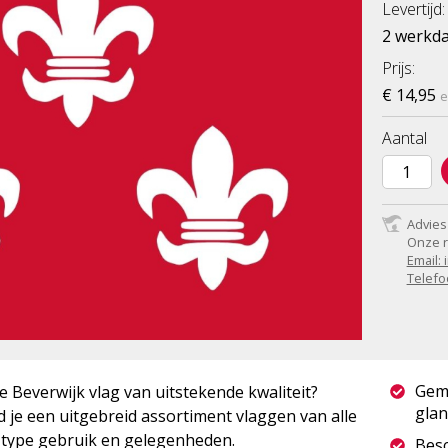
Levertijd:
2 werkd
Prijs:
€ 14,95
e
Aantal
Advies
Onze r
Email:
Telefo
Gem
Beverwijk vlag van uitstekende kwaliteit?
glan
 je een uitgebreid assortiment vlaggen van alle
r type gebruik en gelegenheden.
Besc