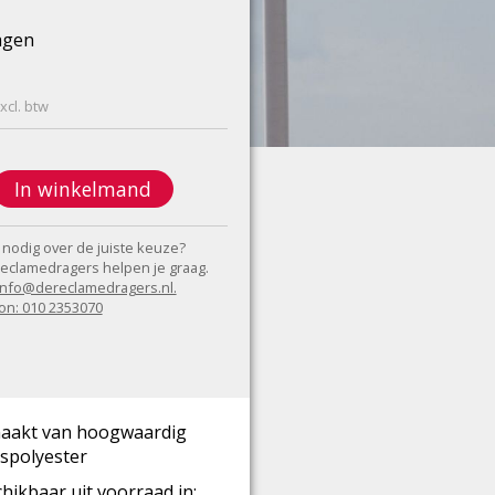
agen
xcl. btw
In winkelmand
 nodig over de juiste keuze?
eclamedragers helpen je graag.
 info@dereclamedragers.nl.
on: 010 2353070
aakt van hoogwaardig
spolyester
hikbaar uit voorraad in: