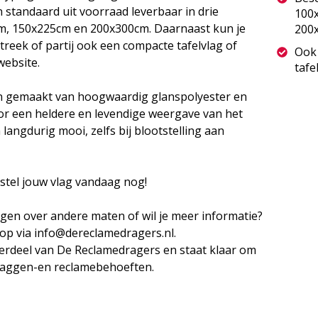
 standaard uit voorraad leverbaar in drie
100
m, 150x225cm en 200x300cm. Daarnaast kun je
200
streek of partij ook een compacte tafelvlag of
Ook 
website.
tafe
jn gemaakt van hoogwaardig glanspolyester en
or een heldere en levendige weergave van het
langdurig mooi, zelfs bij blootstelling aan
estel jouw vlag vandaag nog!
agen over andere maten of wil je meer informatie?
op via info@dereclamedragers.nl.
erdeel van De Reclamedragers en staat klaar om
vlaggen-en reclamebehoeften.