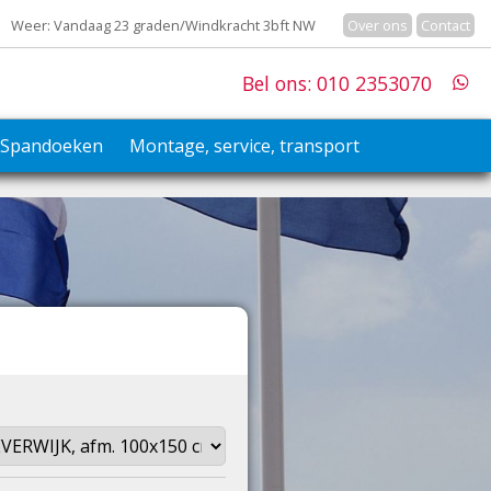
Weer: Vandaag 23 graden/Windkracht 3bft NW
Over ons
Contact
Bel ons: 010 2353070
Spandoeken
Montage, service, transport