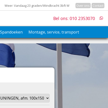
Weer: Vandaag 23 graden/Windkracht 3bft W
Over ons
Contact
Bel ons: 010 2353070
Spandoeken
Montage, service, transport