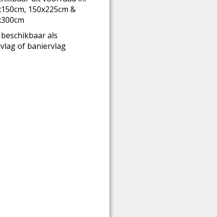
x150cm, 150x225cm &
x300cm
beschikbaar als
lvlag of baniervlag