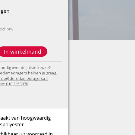
agen
xcl. btw
In winkelmand
 nodig over de juiste keuze?
eclamedragers helpen je graag.
 info@dereclamedragers.nl.
on: 010 2353070
aakt van hoogwaardig
spolyester
hikbaar uit voorraad in: