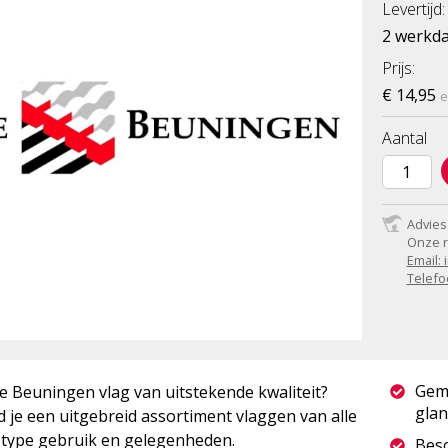
Levertijd:
2 werkd
Prijs:
€ 14,95
e
Aantal
Advies
Onze r
Email:
Telefo
Gem
 Beuningen vlag van uitstekende kwaliteit?
glan
 je een uitgebreid assortiment vlaggen van alle
r type gebruik en gelegenheden.
Besc