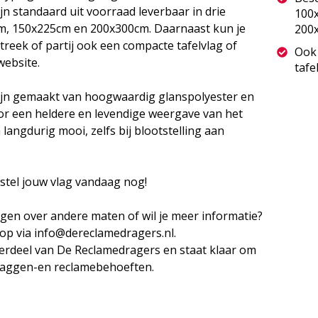
n standaard uit voorraad leverbaar in drie
100
m, 150x225cm en 200x300cm. Daarnaast kun je
200
streek of partij ook een compacte tafelvlag of
Ook 
website.
tafe
jn gemaakt van hoogwaardig glanspolyester en
or een heldere en levendige weergave van het
langdurig mooi, zelfs bij blootstelling aan
estel jouw vlag vandaag nog!
agen over andere maten of wil je meer informatie?
op via info@dereclamedragers.nl.
erdeel van De Reclamedragers en staat klaar om
vlaggen-en reclamebehoeften.