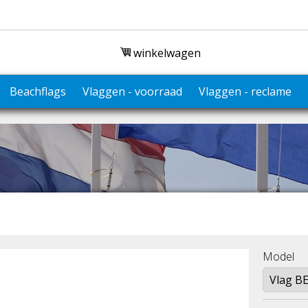
winkelwagen
Beachflags
Vlaggen - voorraad
Vlaggen - reclame
Model