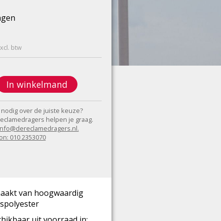
agen
xcl. btw
In winkelmand
 nodig over de juiste keuze?
eclamedragers helpen je graag.
 info@dereclamedragers.nl.
on: 010 2353070
aakt van hoogwaardig
spolyester
hikbaar uit voorraad in: