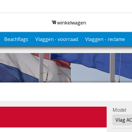
winkelwagen
Beachflags
Vlaggen - voorraad
Vlaggen - reclame
Model