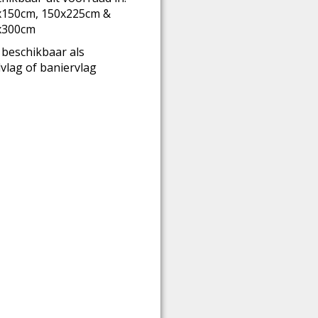
x150cm, 150x225cm &
x300cm
beschikbaar als
lvlag of baniervlag