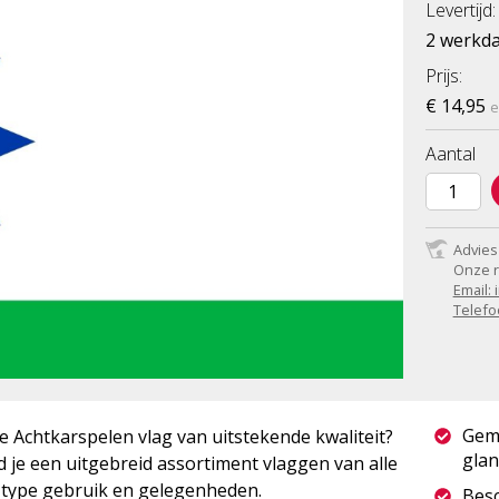
Levertijd:
2 werkd
Prijs:
€ 14,95
e
Aantal
Advies
Onze r
Email:
Telefo
Gem
Achtkarspelen vlag van uitstekende kwaliteit?
glan
 je een uitgebreid assortiment vlaggen van alle
r type gebruik en gelegenheden.
Besc